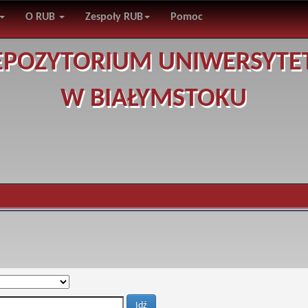
O RUB
Zespoły RUB
Pomoc
EPOZYTORIUM UNIWERSYTE
W BIAŁYMSTOKU