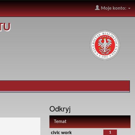
Moje konto:
TU
Odkryj
Temat
1
civic work