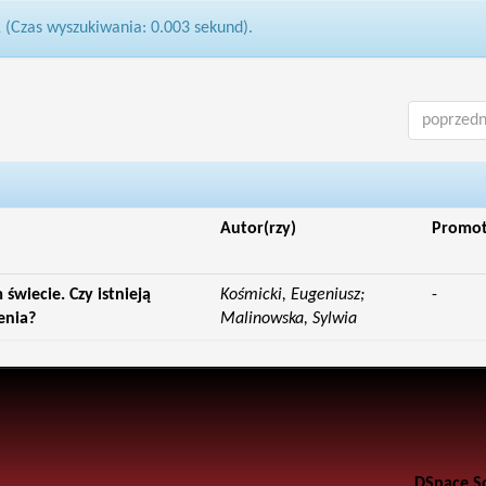
1 (Czas wyszukiwania: 0.003 sekund).
poprzedn
Autor(rzy)
Promo
wiecie. Czy istnieją
Kośmicki, Eugeniusz;
-
enia?
Malinowska, Sylwia
DSpace S