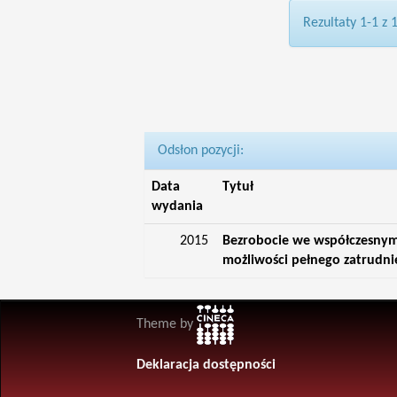
Rezultaty 1-1 z 
Odsłon pozycji:
Data
Tytuł
wydania
2015
Bezrobocie we współczesnym ś
możliwości pełnego zatrudni
Theme by
Deklaracja dostępności