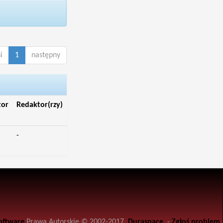
i
1
następny
tor
Redaktor(rzy)
-
oftware
Prawa Autorskie © 2002-2017
Duraspace
-
Zgłoś problem