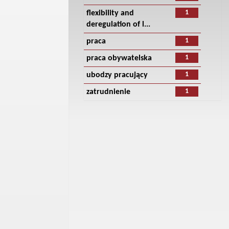
1
flexibility and
deregulation of l...
1
praca
1
praca obywatelska
1
ubodzy pracujący
1
zatrudnienie