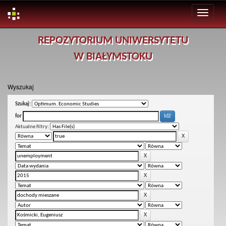
Skip
REPOZYTORIUM UNIWERSYTETU
navigation
W BIAŁYMSTOKU
Wyszukaj
Szukaj:
for
Aktualne filtry: