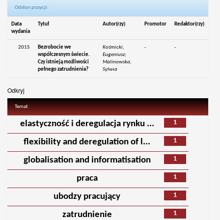
Odsłon pozycji:
Data
Tytuł
Autor(rzy)
Promotor
Redaktor(rzy)
wydania
2015
Bezrobocie we
Kośmicki,
-
-
współczesnym świecie.
Eugeniusz;
Czy istnieją możliwości
Malinowska,
pełnego zatrudnienia?
Sylwia
Odkryj
Temat
1
elastyczność i deregulacja rynku ...
1
flexibility and deregulation of l...
1
globalisation and informatisation
1
praca
1
ubodzy pracujący
1
zatrudnienie