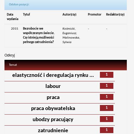
Odsłon pozycji:
Data
Tytuł
Autor(rzy)
Promotor
Redaktor(rzy)
wydania
2015
Bezrobocie we
Kośmicki,
-
-
współczesnym świecie.
Eugeniusz;
Czy istnieją możliwości
Malinowska,
pełnego zatrudnienia?
Sylwia
Odkryj
Temat
1
elastyczność i deregulacja rynku ...
1
labour
1
praca
1
praca obywatelska
1
ubodzy pracujący
1
zatrudnienie