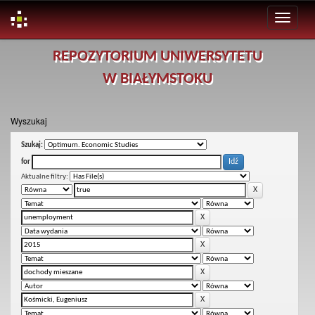
Skip
REPOZYTORIUM UNIWERSYTETU
navigation
W BIAŁYMSTOKU
Wyszukaj
Szukaj:
for
Aktualne filtry: