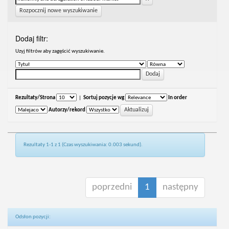
Rozpocznij nowe wyszukiwanie
Dodaj filtr:
Uzyj filtrów aby zagęścić wyszukiwanie.
Rezultaty/Strona
|
Sortuj pozycje wg
In order
Autorzy/rekord
Rezultaty 1-1 z 1 (Czas wyszukiwania: 0.003 sekund).
poprzedni
1
następny
Odsłon pozycji: