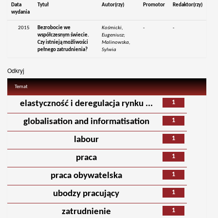
Data
Tytuł
Autor(rzy)
Promotor
Redaktor(rzy)
wydania
2015
Bezrobocie we
Kośmicki,
-
-
współczesnym świecie.
Eugeniusz;
Czy istnieją możliwości
Malinowska,
pełnego zatrudnienia?
Sylwia
Odkryj
Temat
1
elastyczność i deregulacja rynku ...
1
globalisation and informatisation
1
labour
1
praca
1
praca obywatelska
1
ubodzy pracujący
1
zatrudnienie