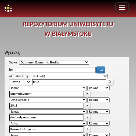
Skip
REPOZYTORIUM UNIWERSYTETU
navigation
W BIAŁYMSTOKU
Wyszukaj
Szukaj:
for
Aktualne filtry: