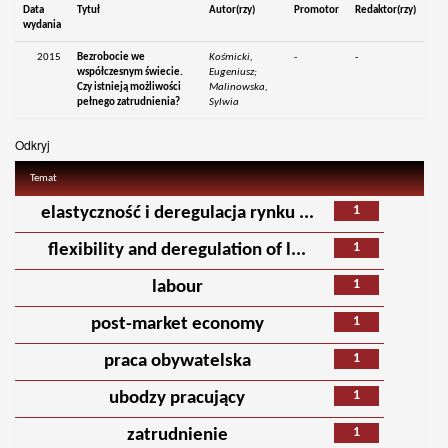
Data
Tytuł
Autor(rzy)
Promotor
Redaktor(rzy)
wydania
2015
Bezrobocie we
Kośmicki,
-
-
współczesnym świecie.
Eugeniusz;
Czy istnieją możliwości
Malinowska,
pełnego zatrudnienia?
Sylwia
Odkryj
Temat
1
elastyczność i deregulacja rynku ...
1
flexibility and deregulation of l...
1
labour
1
post-market economy
1
praca obywatelska
1
ubodzy pracujący
1
zatrudnienie