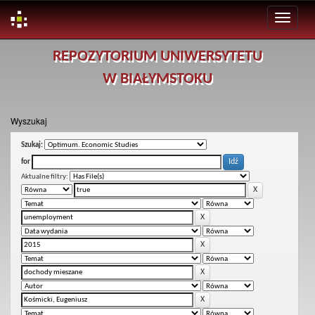
Skip
REPOZYTORIUM UNIWERSYTETU
navigation
W BIAŁYMSTOKU
Wyszukaj
Szukaj:
for
Aktualne filtry: