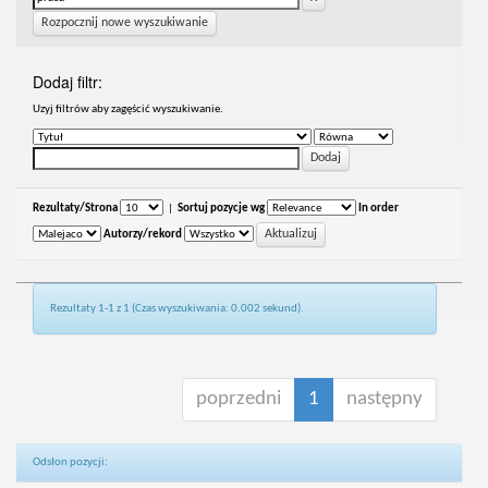
Rozpocznij nowe wyszukiwanie
Dodaj filtr:
Uzyj filtrów aby zagęścić wyszukiwanie.
Rezultaty/Strona
|
Sortuj pozycje wg
In order
Autorzy/rekord
Rezultaty 1-1 z 1 (Czas wyszukiwania: 0.002 sekund).
poprzedni
1
następny
Odsłon pozycji: