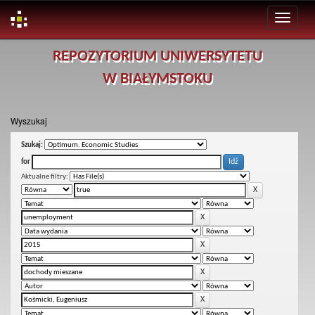
Skip
REPOZYTORIUM UNIWERSYTETU
navigation
W BIAŁYMSTOKU
Wyszukaj
Szukaj:
for
Aktualne filtry: