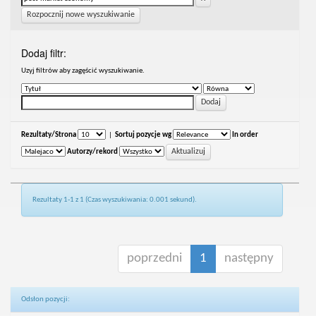
Rozpocznij nowe wyszukiwanie
Dodaj filtr:
Uzyj filtrów aby zagęścić wyszukiwanie.
Rezultaty/Strona
|
Sortuj pozycje wg
In order
Autorzy/rekord
Rezultaty 1-1 z 1 (Czas wyszukiwania: 0.001 sekund).
poprzedni
1
następny
Odsłon pozycji: