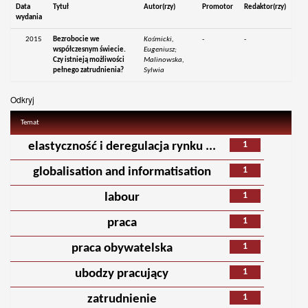
Data
Tytuł
Autor(rzy)
Promotor
Redaktor(rzy)
wydania
2015
Bezrobocie we
Kośmicki,
-
-
współczesnym świecie.
Eugeniusz;
Czy istnieją możliwości
Malinowska,
pełnego zatrudnienia?
Sylwia
Odkryj
Temat
1
elastyczność i deregulacja rynku ...
1
globalisation and informatisation
1
labour
1
praca
1
praca obywatelska
1
ubodzy pracujący
1
zatrudnienie