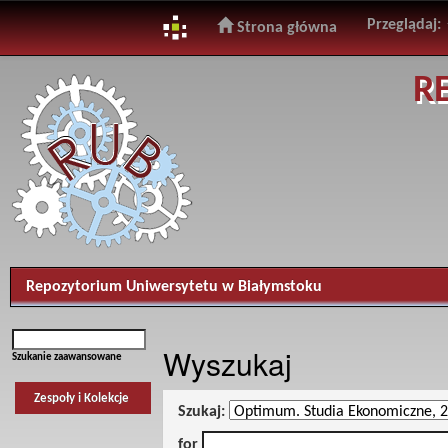
Przeglądaj:
Strona główna
Skip
R
navigation
Repozytorium Uniwersytetu w Białymstoku
Wyszukaj
Szukanie zaawansowane
Zespoły i Kolekcje
Szukaj:
for