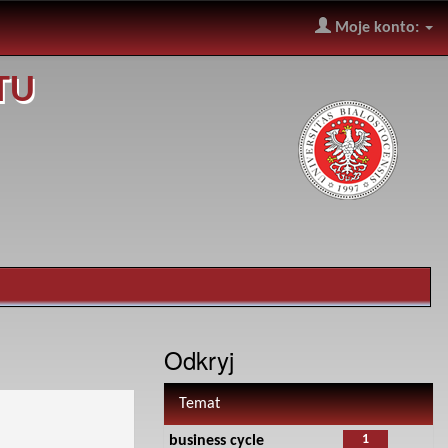
Moje konto:
TU
Odkryj
Temat
1
business cycle