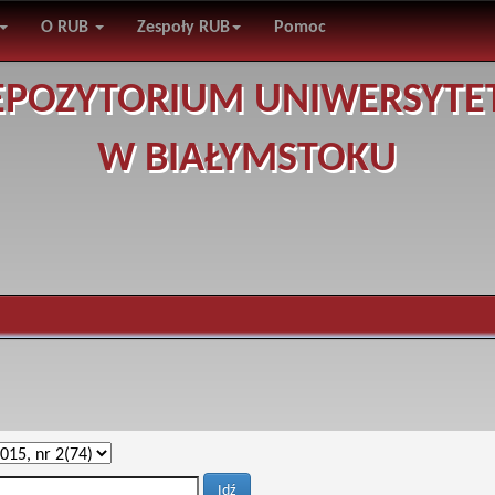
O RUB
Zespoły RUB
Pomoc
EPOZYTORIUM UNIWERSYTE
W BIAŁYMSTOKU