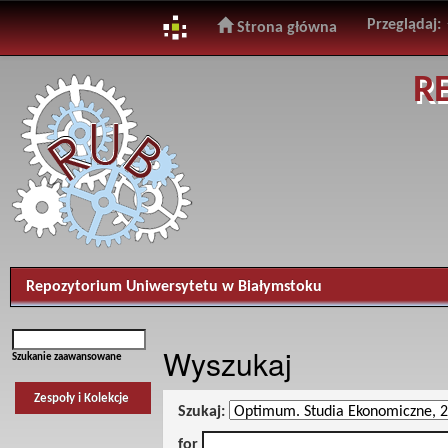
Przeglądaj:
Strona główna
Skip
R
navigation
Repozytorium Uniwersytetu w Białymstoku
Wyszukaj
Szukanie zaawansowane
Zespoły i Kolekcje
Szukaj:
for