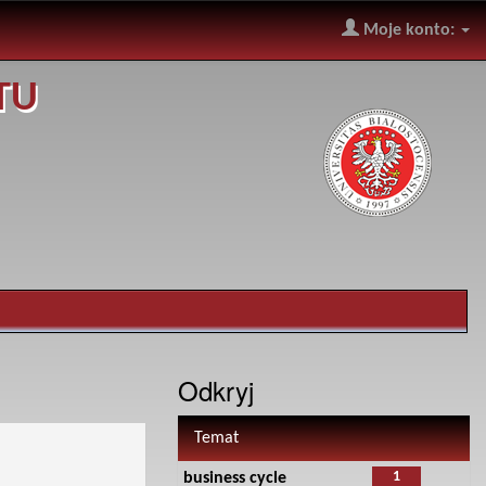
Moje konto:
TU
Odkryj
Temat
1
business cycle