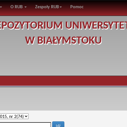
O RUB
Zespoły RUB
Pomoc
EPOZYTORIUM UNIWERSYTE
W BIAŁYMSTOKU