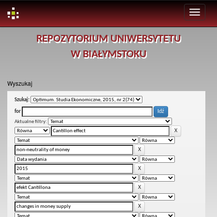
Skip
REPOZYTORIUM UNIWERSYTETU
navigation
W BIAŁYMSTOKU
Wyszukaj
Szukaj:
for
Aktualne filtry: