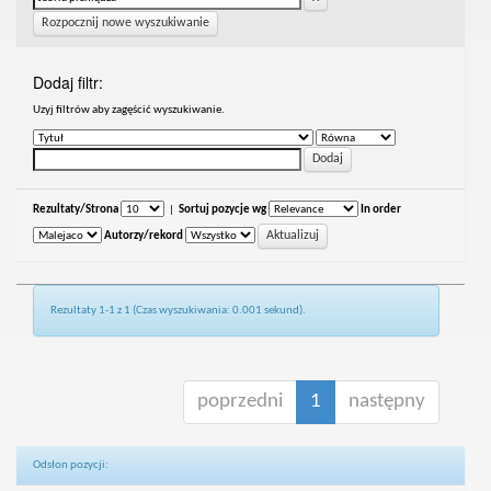
Rozpocznij nowe wyszukiwanie
Dodaj filtr:
Uzyj filtrów aby zagęścić wyszukiwanie.
Rezultaty/Strona
|
Sortuj pozycje wg
In order
Autorzy/rekord
Rezultaty 1-1 z 1 (Czas wyszukiwania: 0.001 sekund).
poprzedni
1
następny
Odsłon pozycji: