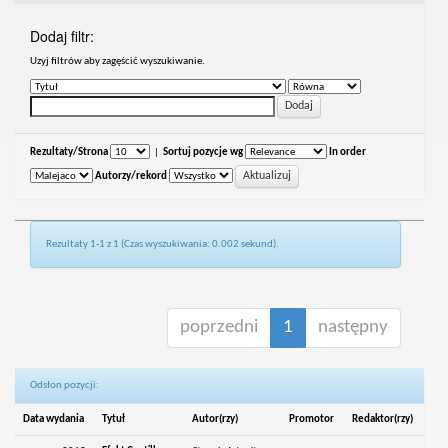
Dodaj filtr:
Uzyj filtrów aby zagęścić wyszukiwanie.
Rezultaty/Strona
|
Sortuj pozycje wg
In order
Autorzy/rekord
Rezultaty 1-1 z 1 (Czas wyszukiwania: 0.002 sekund).
poprzedni
1
następny
Odsłon pozycji:
Data wydania
Tytuł
Autor(rzy)
Promotor
Redaktor(rzy)