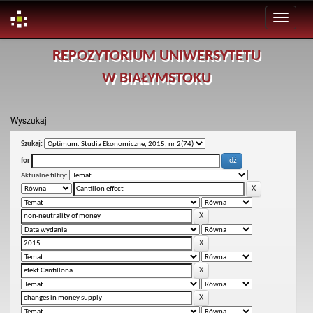
Skip
REPOZYTORIUM UNIWERSYTETU
navigation
W BIAŁYMSTOKU
Wyszukaj
Szukaj:
for
Aktualne filtry: