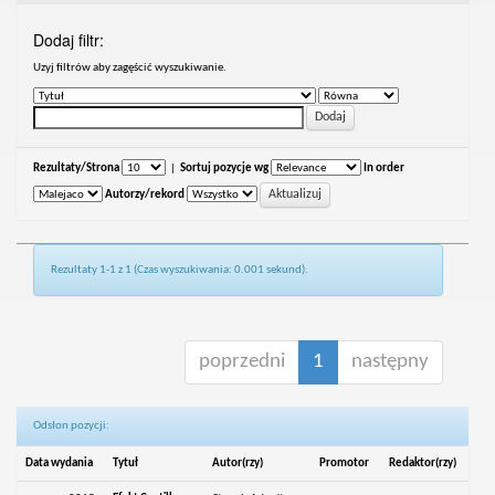
Dodaj filtr:
Uzyj filtrów aby zagęścić wyszukiwanie.
Rezultaty/Strona
|
Sortuj pozycje wg
In order
Autorzy/rekord
Rezultaty 1-1 z 1 (Czas wyszukiwania: 0.001 sekund).
poprzedni
1
następny
Odsłon pozycji:
Data wydania
Tytuł
Autor(rzy)
Promotor
Redaktor(rzy)