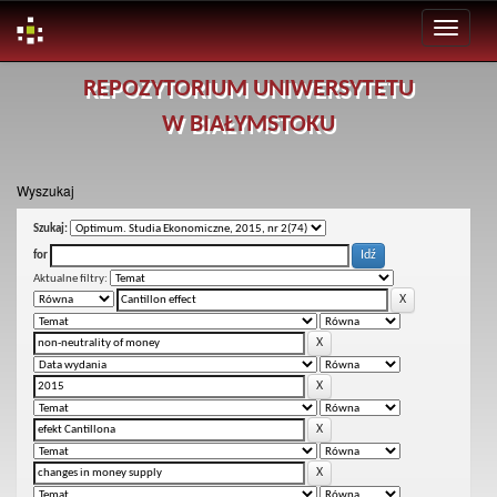
Skip
REPOZYTORIUM UNIWERSYTETU
navigation
W BIAŁYMSTOKU
Wyszukaj
Szukaj:
for
Aktualne filtry: