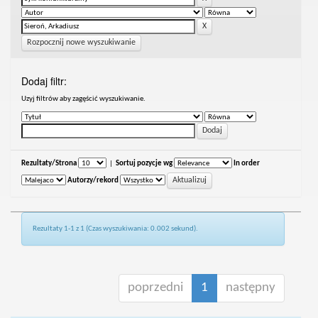
Rozpocznij nowe wyszukiwanie
Dodaj filtr:
Uzyj filtrów aby zagęścić wyszukiwanie.
Rezultaty/Strona
|
Sortuj pozycje wg
In order
Autorzy/rekord
Rezultaty 1-1 z 1 (Czas wyszukiwania: 0.002 sekund).
poprzedni
1
następny