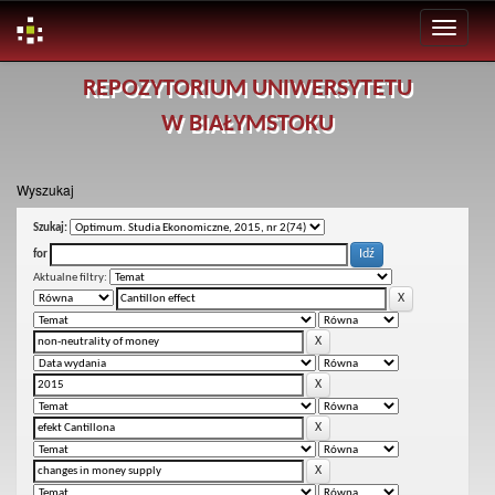
Skip
REPOZYTORIUM UNIWERSYTETU
navigation
W BIAŁYMSTOKU
Wyszukaj
Szukaj:
for
Aktualne filtry: