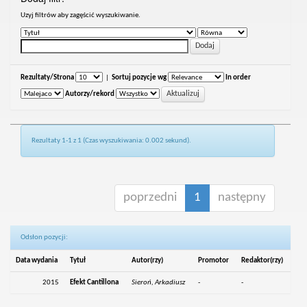
Uzyj filtrów aby zagęścić wyszukiwanie.
Rezultaty/Strona
|
Sortuj pozycje wg
In order
Autorzy/rekord
Rezultaty 1-1 z 1 (Czas wyszukiwania: 0.002 sekund).
poprzedni
1
następny
Odsłon pozycji:
Data wydania
Tytuł
Autor(rzy)
Promotor
Redaktor(rzy)
2015
Efekt Cantillona
Sieroń, Arkadiusz
-
-