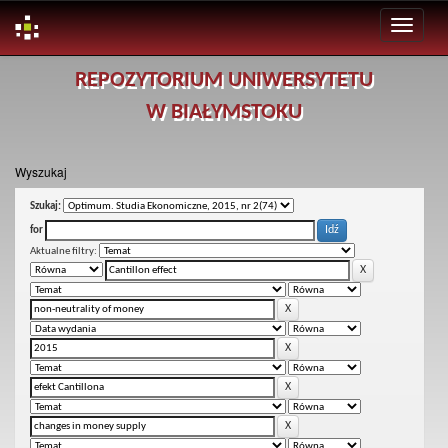
Skip
REPOZYTORIUM UNIWERSYTETU
navigation
W BIAŁYMSTOKU
Wyszukaj
Szukaj:
for
Aktualne filtry: