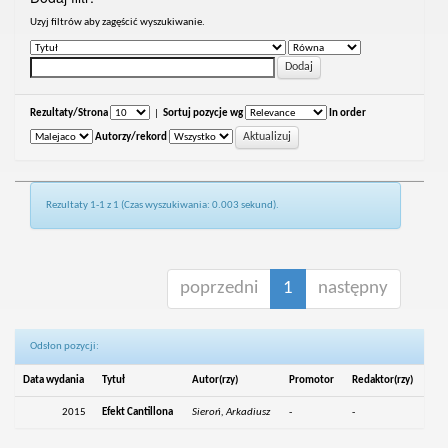
Uzyj filtrów aby zagęścić wyszukiwanie.
Rezultaty/Strona
|
Sortuj pozycje wg
In order
Autorzy/rekord
Rezultaty 1-1 z 1 (Czas wyszukiwania: 0.003 sekund).
poprzedni
1
następny
Odsłon pozycji:
Data wydania
Tytuł
Autor(rzy)
Promotor
Redaktor(rzy)
2015
Efekt Cantillona
Sieroń, Arkadiusz
-
-