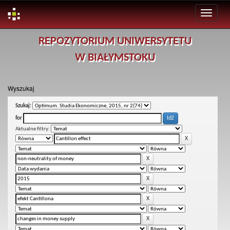
Skip
REPOZYTORIUM UNIWERSYTETU
navigation
W BIAŁYMSTOKU
Wyszukaj
Szukaj:
for
Aktualne filtry: