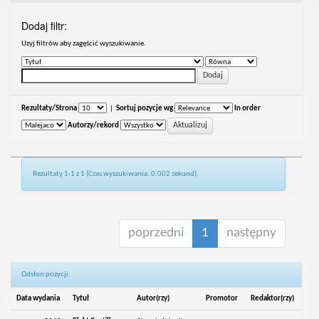
Dodaj filtr:
Uzyj filtrów aby zagęścić wyszukiwanie.
Rezultaty/Strona
|
Sortuj pozycje wg
In order
Autorzy/rekord
Rezultaty 1-1 z 1 (Czas wyszukiwania: 0.002 sekund).
poprzedni
1
następny
Odsłon pozycji:
Data wydania
Tytuł
Autor(rzy)
Promotor
Redaktor(rzy)