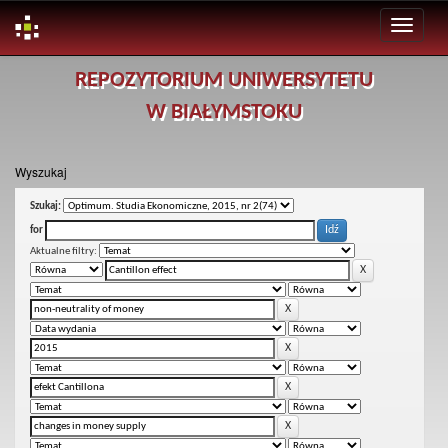
Skip
REPOZYTORIUM UNIWERSYTETU
navigation
W BIAŁYMSTOKU
Wyszukaj
Szukaj:
for
Aktualne filtry: