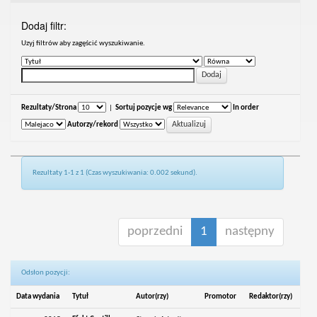
Dodaj filtr:
Uzyj filtrów aby zagęścić wyszukiwanie.
Rezultaty/Strona
|
Sortuj pozycje wg
In order
Autorzy/rekord
Rezultaty 1-1 z 1 (Czas wyszukiwania: 0.002 sekund).
poprzedni
1
następny
Odsłon pozycji:
Data wydania
Tytuł
Autor(rzy)
Promotor
Redaktor(rzy)