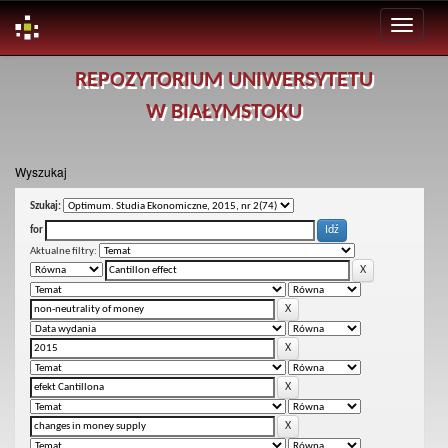
Skip
REPOZYTORIUM UNIWERSYTETU
navigation
W BIAŁYMSTOKU
Wyszukaj
Szukaj:
for
Aktualne filtry: