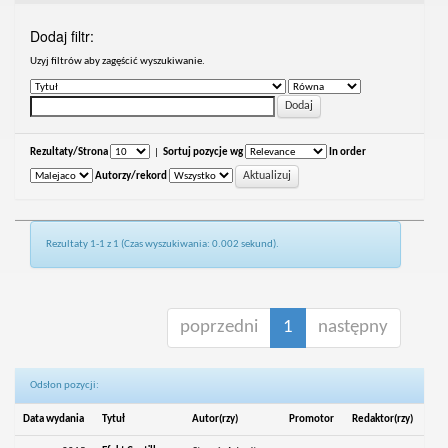
Dodaj filtr:
Uzyj filtrów aby zagęścić wyszukiwanie.
Rezultaty/Strona
|
Sortuj pozycje wg
In order
Autorzy/rekord
Rezultaty 1-1 z 1 (Czas wyszukiwania: 0.002 sekund).
poprzedni
1
następny
Odsłon pozycji:
Data wydania
Tytuł
Autor(rzy)
Promotor
Redaktor(rzy)