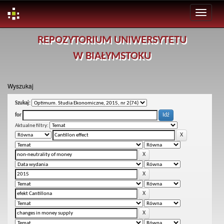
Skip
REPOZYTORIUM UNIWERSYTETU
navigation
W BIAŁYMSTOKU
Wyszukaj
Szukaj:
for
Aktualne filtry: