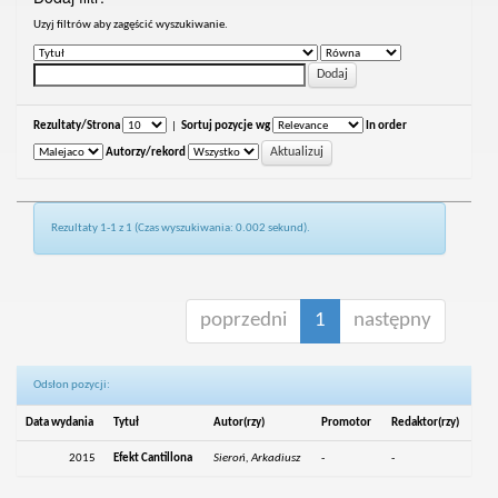
Uzyj filtrów aby zagęścić wyszukiwanie.
Rezultaty/Strona
|
Sortuj pozycje wg
In order
Autorzy/rekord
Rezultaty 1-1 z 1 (Czas wyszukiwania: 0.002 sekund).
poprzedni
1
następny
Odsłon pozycji:
Data wydania
Tytuł
Autor(rzy)
Promotor
Redaktor(rzy)
2015
Efekt Cantillona
Sieroń, Arkadiusz
-
-