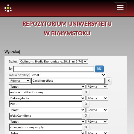
Skip
REPOZYTORIUM UNIWERSYTETU
navigation
W BIAŁYMSTOKU
Wyszukaj
Szukaj:
for
Aktualne filtry: