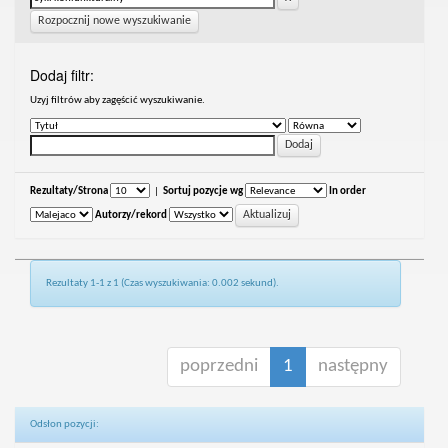
Rozpocznij nowe wyszukiwanie
Dodaj filtr:
Uzyj filtrów aby zagęścić wyszukiwanie.
Rezultaty/Strona
|
Sortuj pozycje wg
In order
Autorzy/rekord
Rezultaty 1-1 z 1 (Czas wyszukiwania: 0.002 sekund).
poprzedni
1
następny
Odsłon pozycji: