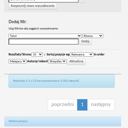
Rozpocznij nowe wyszukiwanie
Dodaj filtr:
Uzyj filtrów aby zagęścić wyszukiwanie.
Rezultaty/Strona
|
Sortuj pozycje wg
In order
Autorzy/rekord
Rezultaty 1-1 z 1 (Czas wyszukiwania: 0.002 sekund).
poprzedni
1
następny
Odsłon pozycji: