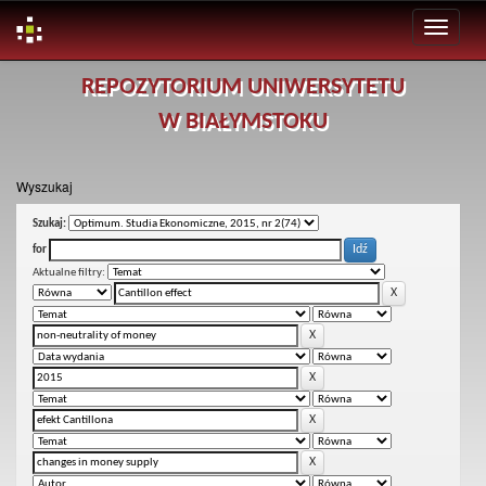
Skip
REPOZYTORIUM UNIWERSYTETU
navigation
W BIAŁYMSTOKU
Wyszukaj
Szukaj:
for
Aktualne filtry: