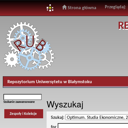
Przeglądaj:
Strona główna
Skip
R
navigation
Repozytorium Uniwersytetu w Białymstoku
Wyszukaj
Szukanie zaawansowane
Zespoły i Kolekcje
Szukaj:
for