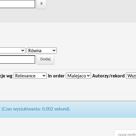
cje wg
In order
Autorzy/rekord
1 (Czas wyszukiwania: 0.002 sekund).
poprzedn