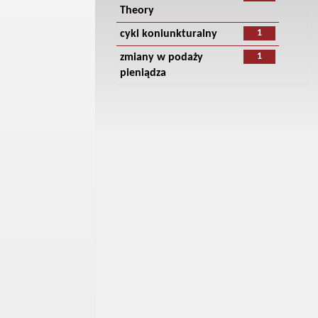
Theory
1
cykl koniunkturalny
1
zmiany w podaży
pieniądza