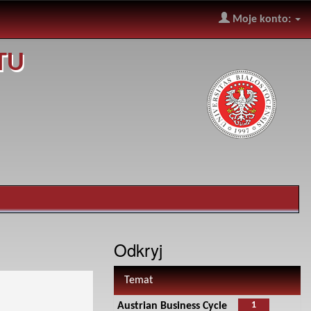
Moje konto:
TU
Odkryj
Temat
1
Austrian Business Cycle