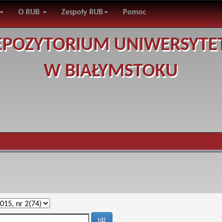
O RUB
Zespoły RUB
Pomoc
EPOZYTORIUM UNIWERSYTE
W BIAŁYMSTOKU