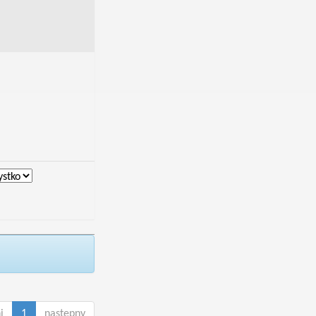
i
1
następny