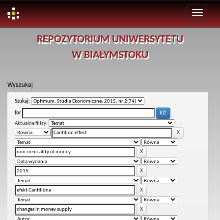
Skip
REPOZYTORIUM UNIWERSYTETU
navigation
W BIAŁYMSTOKU
Wyszukaj
Szukaj:
for
Aktualne filtry: