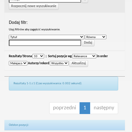
Rozpocznij nowe wyszukiwanie
Dodaj filtr:
Uzyj filtrów aby zagęścić wyszukiwanie.
Rezultaty/Strona
|
Sortuj pozycje wg
In order
Autorzy/rekord
Rezultaty 1-1 z 1 (Czas wyszukiwania: 0.002 sekund).
poprzedni
1
następny
Odsłon pozycji: