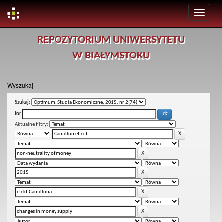
Skip
REPOZYTORIUM UNIWERSYTETU
navigation
W BIAŁYMSTOKU
Wyszukaj
Szukaj:
for
Aktualne filtry: