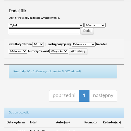
Dodaj filtr:
Uzyj filtrów aby zagęścić wyszukiwanie.
Rezultaty/Strona
|
Sortuj pozycje wg
In order
Autorzy/rekord
Rezultaty 1-1 z 1 (Czas wyszukiwania: 0.002 sekund).
poprzedni
1
następny
Odsłon pozycji:
Data wydania
Tytuł
Autor(rzy)
Promotor
Redaktor(rzy)