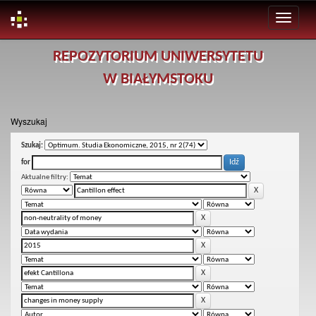
Skip
REPOZYTORIUM UNIWERSYTETU
navigation
W BIAŁYMSTOKU
Wyszukaj
Szukaj:
for
Aktualne filtry: