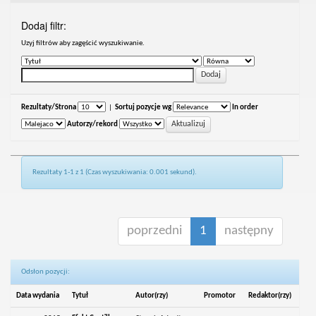
Dodaj filtr:
Uzyj filtrów aby zagęścić wyszukiwanie.
Rezultaty/Strona
|
Sortuj pozycje wg
In order
Autorzy/rekord
Rezultaty 1-1 z 1 (Czas wyszukiwania: 0.001 sekund).
poprzedni
1
następny
Odsłon pozycji:
Data wydania
Tytuł
Autor(rzy)
Promotor
Redaktor(rzy)