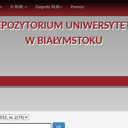
O RUB
Zespoły RUB
Pomoc
EPOZYTORIUM UNIWERSYTE
W BIAŁYMSTOKU