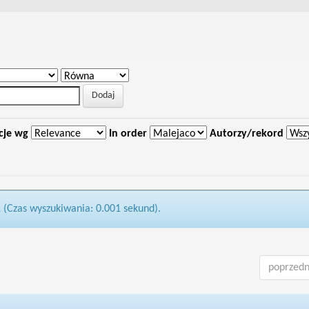
cje wg
In order
Autorzy/rekord
1 (Czas wyszukiwania: 0.001 sekund).
poprzedn