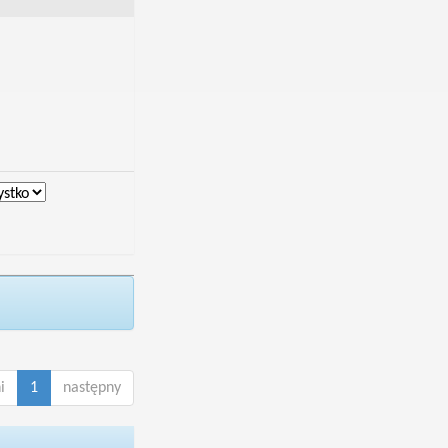
i
1
następny