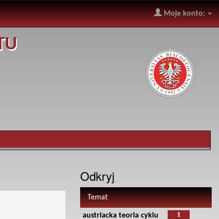
Moje konto:
TU
Odkryj
Temat
1
austriacka teoria cyklu