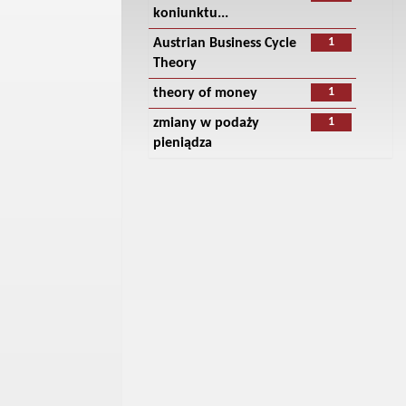
koniunktu...
1
Austrian Business Cycle
Theory
1
theory of money
1
zmiany w podaży
pieniądza