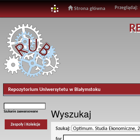
Przeglądaj:
Strona główna
Skip
R
navigation
Repozytorium Uniwersytetu w Białymstoku
Wyszukaj
Szukanie zaawansowane
Zespoły i Kolekcje
Szukaj:
for