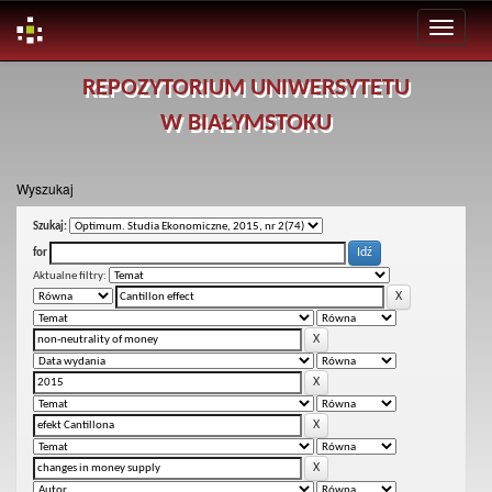
Skip
REPOZYTORIUM UNIWERSYTETU
navigation
W BIAŁYMSTOKU
Wyszukaj
Szukaj:
for
Aktualne filtry: