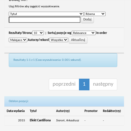
Uzyj filtrów aby zagęścić wyszukiwanie.
Rezultaty/Strona
|
Sortuj pozycje wg
In order
Autorzy/rekord
Rezultaty 1-1 z 1 (Czas wyszukiwania: 0.001 sekund).
poprzedni
1
następny
Odsłon pozycji:
Data wydania
Tytuł
Autor(rzy)
Promotor
Redaktor(rzy)
2015
Efekt Cantillona
Sieroń, Arkadiusz
-
-