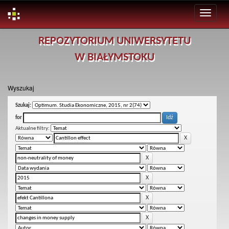
Skip
REPOZYTORIUM UNIWERSYTETU
navigation
W BIAŁYMSTOKU
Wyszukaj
Szukaj:
for
Aktualne filtry: