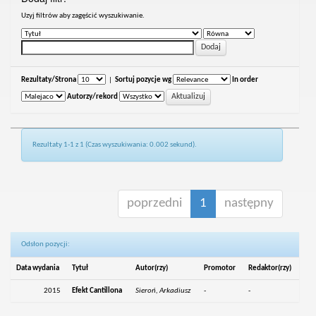
Uzyj filtrów aby zagęścić wyszukiwanie.
Rezultaty/Strona
|
Sortuj pozycje wg
In order
Autorzy/rekord
Rezultaty 1-1 z 1 (Czas wyszukiwania: 0.002 sekund).
poprzedni
1
następny
Odsłon pozycji:
Data wydania
Tytuł
Autor(rzy)
Promotor
Redaktor(rzy)
2015
Efekt Cantillona
Sieroń, Arkadiusz
-
-