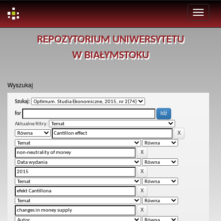
Skip
REPOZYTORIUM UNIWERSYTETU
navigation
W BIAŁYMSTOKU
Wyszukaj
Szukaj:
for
Aktualne filtry: