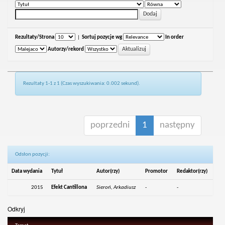
Rezultaty/Strona
|
Sortuj pozycje wg
In order
Autorzy/rekord
Rezultaty 1-1 z 1 (Czas wyszukiwania: 0.002 sekund).
poprzedni
1
następny
Odsłon pozycji:
Data wydania
Tytuł
Autor(rzy)
Promotor
Redaktor(rzy)
2015
Efekt Cantillona
Sieroń, Arkadiusz
-
-
Odkryj