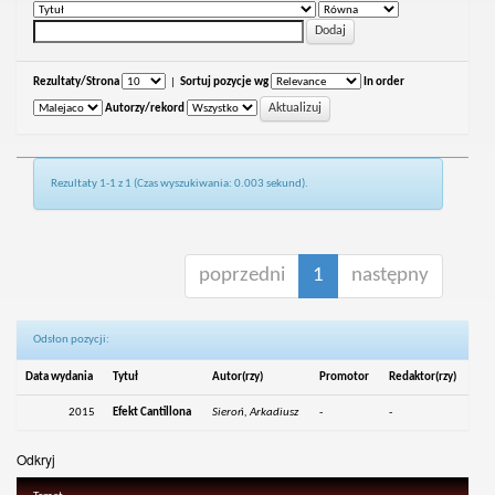
Rezultaty/Strona
|
Sortuj pozycje wg
In order
Autorzy/rekord
Rezultaty 1-1 z 1 (Czas wyszukiwania: 0.003 sekund).
poprzedni
1
następny
Odsłon pozycji:
Data wydania
Tytuł
Autor(rzy)
Promotor
Redaktor(rzy)
2015
Efekt Cantillona
Sieroń, Arkadiusz
-
-
Odkryj