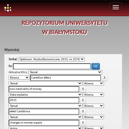
Skip
REPOZYTORIUM UNIWERSYTETU
navigation
W BIAŁYMSTOKU
Wyszukaj
Szukaj:
for
Aktualne filtry: