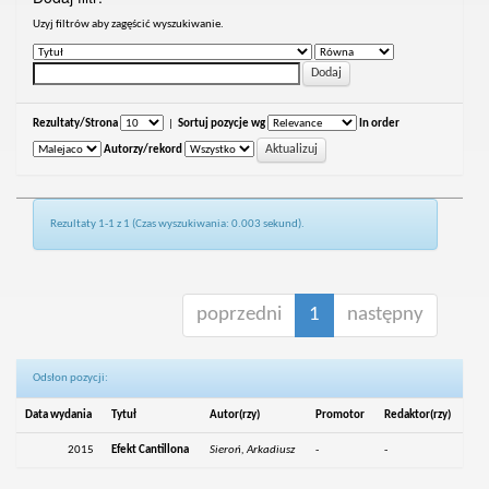
Uzyj filtrów aby zagęścić wyszukiwanie.
Rezultaty/Strona
|
Sortuj pozycje wg
In order
Autorzy/rekord
Rezultaty 1-1 z 1 (Czas wyszukiwania: 0.003 sekund).
poprzedni
1
następny
Odsłon pozycji:
Data wydania
Tytuł
Autor(rzy)
Promotor
Redaktor(rzy)
2015
Efekt Cantillona
Sieroń, Arkadiusz
-
-