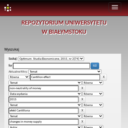
Skip
REPOZYTORIUM UNIWERSYTETU
navigation
W BIAŁYMSTOKU
Wyszukaj
Szukaj:
for
Aktualne filtry: