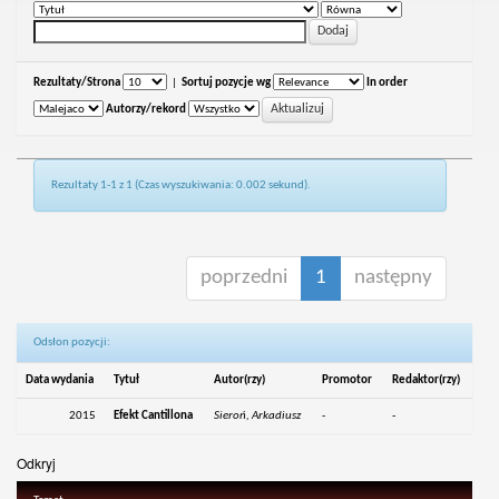
Rezultaty/Strona
|
Sortuj pozycje wg
In order
Autorzy/rekord
Rezultaty 1-1 z 1 (Czas wyszukiwania: 0.002 sekund).
poprzedni
1
następny
Odsłon pozycji:
Data wydania
Tytuł
Autor(rzy)
Promotor
Redaktor(rzy)
2015
Efekt Cantillona
Sieroń, Arkadiusz
-
-
Odkryj