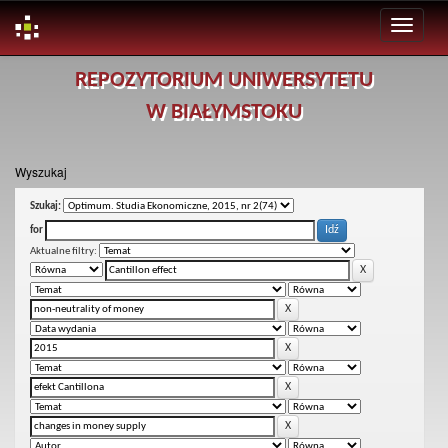
Skip
REPOZYTORIUM UNIWERSYTETU
navigation
W BIAŁYMSTOKU
Wyszukaj
Szukaj:
for
Aktualne filtry: