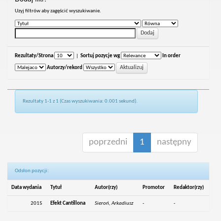
Uzyj filtrów aby zagęścić wyszukiwanie.
Rezultaty/Strona
|
Sortuj pozycje wg
In order
Autorzy/rekord
Rezultaty 1-1 z 1 (Czas wyszukiwania: 0.001 sekund).
poprzedni
1
następny
Odsłon pozycji:
Data wydania
Tytuł
Autor(rzy)
Promotor
Redaktor(rzy)
2015
Efekt Cantillona
Sieroń, Arkadiusz
-
-