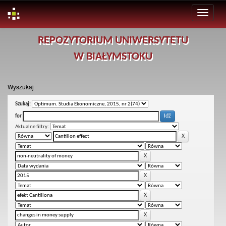
Skip
REPOZYTORIUM UNIWERSYTETU
navigation
W BIAŁYMSTOKU
Wyszukaj
Szukaj:
for
Aktualne filtry: