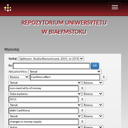
Skip
REPOZYTORIUM UNIWERSYTETU
navigation
W BIAŁYMSTOKU
Wyszukaj
Szukaj:
for
Aktualne filtry: