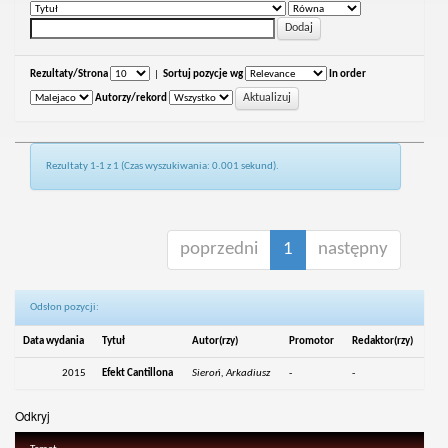
Rezultaty/Strona
|
Sortuj pozycje wg
In order
Autorzy/rekord
Rezultaty 1-1 z 1 (Czas wyszukiwania: 0.001 sekund).
poprzedni
1
następny
Odsłon pozycji:
Data wydania
Tytuł
Autor(rzy)
Promotor
Redaktor(rzy)
2015
Efekt Cantillona
Sieroń, Arkadiusz
-
-
Odkryj