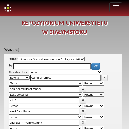
Skip
REPOZYTORIUM UNIWERSYTETU
navigation
W BIAŁYMSTOKU
Wyszukaj
Szukaj:
for
Aktualne filtry: