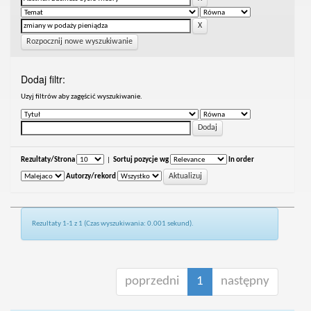
Rozpocznij nowe wyszukiwanie
Dodaj filtr:
Uzyj filtrów aby zagęścić wyszukiwanie.
Rezultaty/Strona
|
Sortuj pozycje wg
In order
Autorzy/rekord
Rezultaty 1-1 z 1 (Czas wyszukiwania: 0.001 sekund).
poprzedni
1
następny