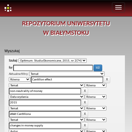
Skip
REPOZYTORIUM UNIWERSYTETU
navigation
W BIAŁYMSTOKU
Wyszukaj
Szukaj:
for
Aktualne filtry: