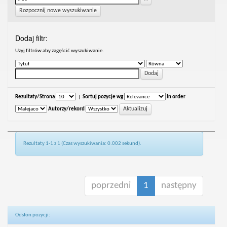
Rozpocznij nowe wyszukiwanie
Dodaj filtr:
Uzyj filtrów aby zagęścić wyszukiwanie.
Rezultaty/Strona
|
Sortuj pozycje wg
In order
Autorzy/rekord
Rezultaty 1-1 z 1 (Czas wyszukiwania: 0.002 sekund).
poprzedni
1
następny
Odsłon pozycji: