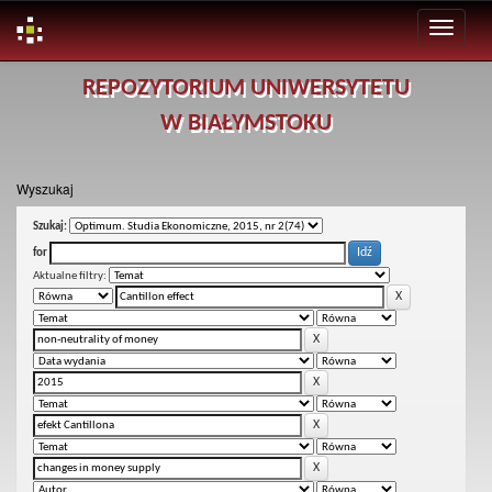
Skip
REPOZYTORIUM UNIWERSYTETU
navigation
W BIAŁYMSTOKU
Wyszukaj
Szukaj:
for
Aktualne filtry: