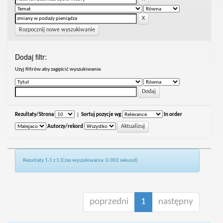
Rozpocznij nowe wyszukiwanie
Dodaj filtr:
Uzyj filtrów aby zagęścić wyszukiwanie.
Rezultaty/Strona
|
Sortuj pozycje wg
In order
Autorzy/rekord
Rezultaty 1-1 z 1 (Czas wyszukiwania: 0.002 sekund).
poprzedni
1
następny