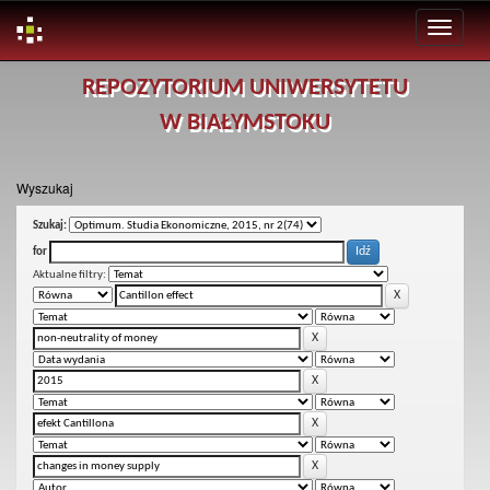
Skip
REPOZYTORIUM UNIWERSYTETU
navigation
W BIAŁYMSTOKU
Wyszukaj
Szukaj:
for
Aktualne filtry: