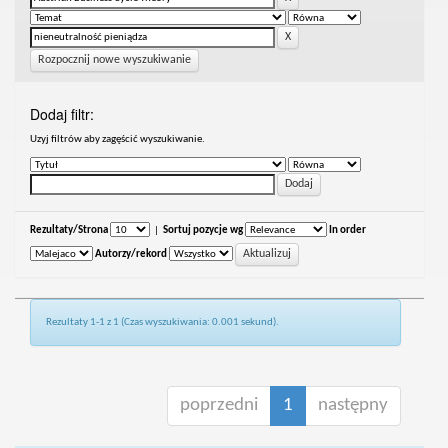
Rozpocznij nowe wyszukiwanie
Dodaj filtr:
Uzyj filtrów aby zagęścić wyszukiwanie.
Rezultaty/Strona
|
Sortuj pozycje wg
In order
Autorzy/rekord
Rezultaty 1-1 z 1 (Czas wyszukiwania: 0.001 sekund).
poprzedni
1
następny