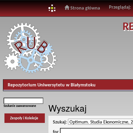
Przeglądaj:
Strona główna
Skip
R
navigation
Repozytorium Uniwersytetu w Białymstoku
Wyszukaj
Szukanie zaawansowane
Zespoły i Kolekcje
Szukaj:
for