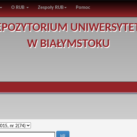
O RUB
Zespoły RUB
Pomoc
EPOZYTORIUM UNIWERSYTE
W BIAŁYMSTOKU