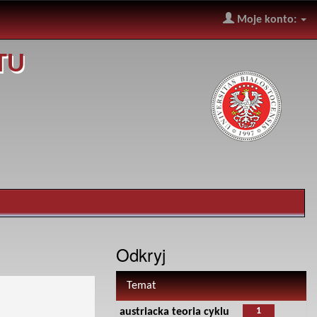
Moje konto:
TU
Odkryj
Temat
1
austriacka teoria cyklu