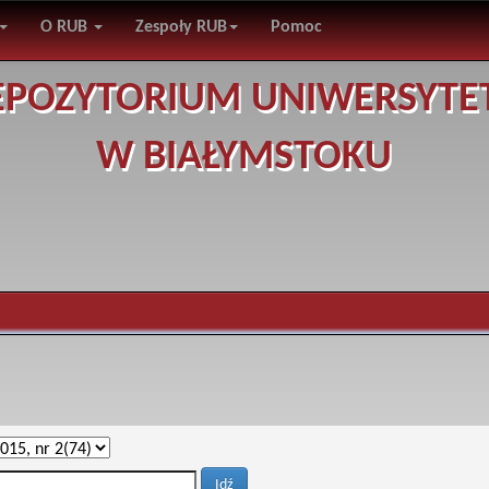
O RUB
Zespoły RUB
Pomoc
EPOZYTORIUM UNIWERSYTE
W BIAŁYMSTOKU