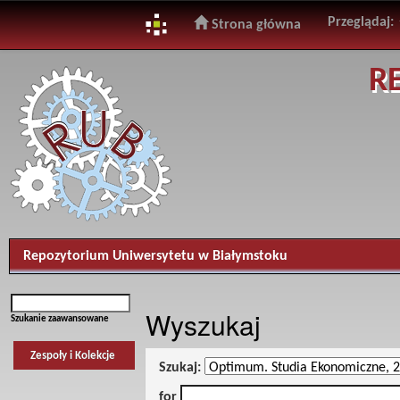
Przeglądaj:
Strona główna
Skip
R
navigation
Repozytorium Uniwersytetu w Białymstoku
Wyszukaj
Szukanie zaawansowane
Zespoły i Kolekcje
Szukaj:
for