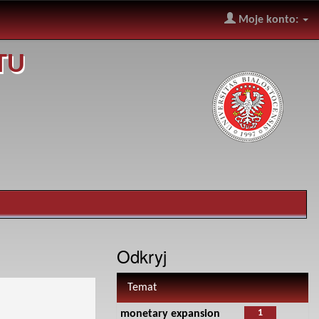
Moje konto:
TU
Odkryj
Temat
1
monetary expansion