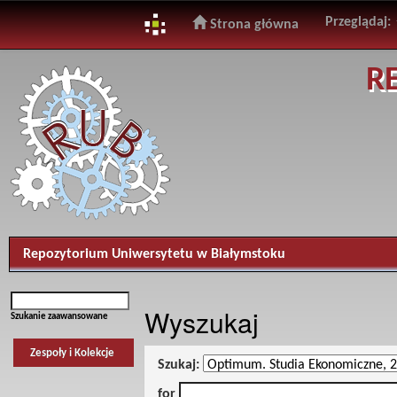
Przeglądaj:
Strona główna
Skip
R
navigation
Repozytorium Uniwersytetu w Białymstoku
Wyszukaj
Szukanie zaawansowane
Zespoły i Kolekcje
Szukaj:
for