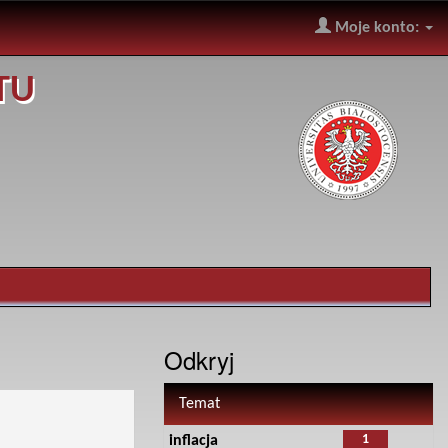
Moje konto:
TU
Odkryj
Temat
1
inflacja