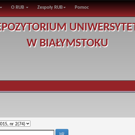
O RUB
Zespoły RUB
Pomoc
EPOZYTORIUM UNIWERSYTE
W BIAŁYMSTOKU