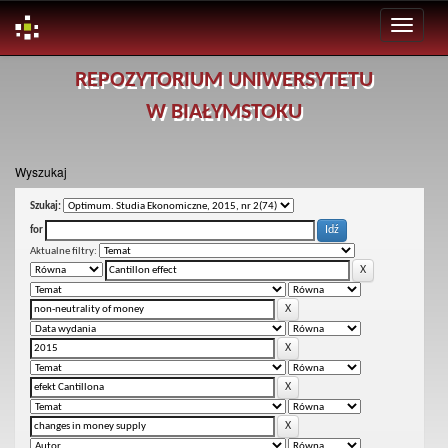
Skip
REPOZYTORIUM UNIWERSYTETU
navigation
W BIAŁYMSTOKU
Wyszukaj
Szukaj:
for
Aktualne filtry: