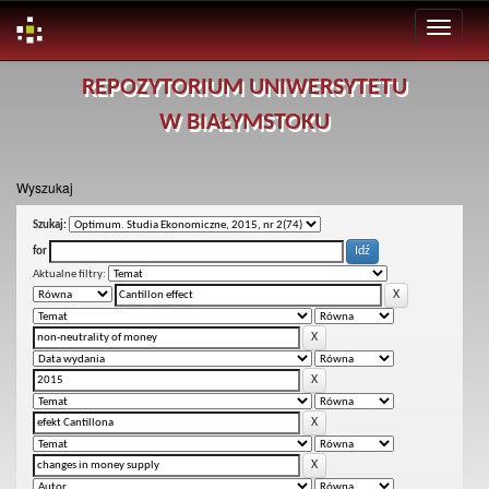
Skip
REPOZYTORIUM UNIWERSYTETU
navigation
W BIAŁYMSTOKU
Wyszukaj
Szukaj:
for
Aktualne filtry: