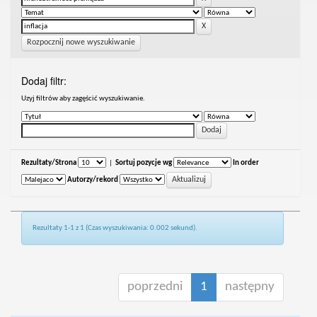
Rozpocznij nowe wyszukiwanie
Dodaj filtr:
Uzyj filtrów aby zagęścić wyszukiwanie.
Rezultaty/Strona
|
Sortuj pozycje wg
In order
Autorzy/rekord
Rezultaty 1-1 z 1 (Czas wyszukiwania: 0.002 sekund).
poprzedni
1
następny