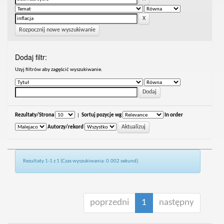
Rozpocznij nowe wyszukiwanie
Dodaj filtr:
Uzyj filtrów aby zagęścić wyszukiwanie.
Rezultaty/Strona
|
Sortuj pozycje wg
In order
Autorzy/rekord
Rezultaty 1-1 z 1 (Czas wyszukiwania: 0.002 sekund).
poprzedni
1
następny