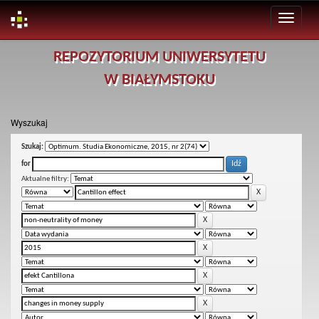
Skip
REPOZYTORIUM UNIWERSYTETU
navigation
W BIAŁYMSTOKU
Wyszukaj
Szukaj:
for
Aktualne filtry: