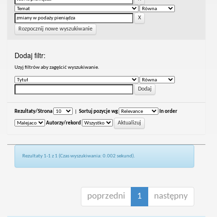
Rozpocznij nowe wyszukiwanie
Dodaj filtr:
Uzyj filtrów aby zagęścić wyszukiwanie.
Rezultaty/Strona
|
Sortuj pozycje wg
In order
Autorzy/rekord
Rezultaty 1-1 z 1 (Czas wyszukiwania: 0.002 sekund).
poprzedni
1
następny