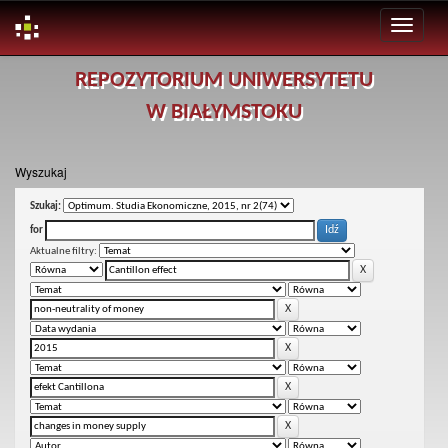
Skip
REPOZYTORIUM UNIWERSYTETU
navigation
W BIAŁYMSTOKU
Wyszukaj
Szukaj:
for
Aktualne filtry: