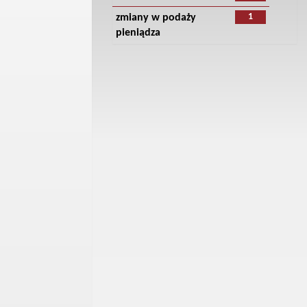
1
zmiany w podaży
pieniądza