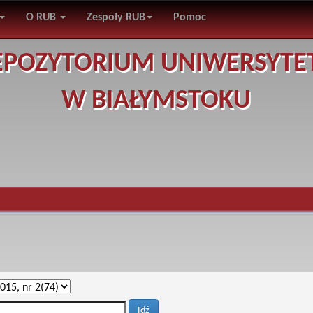
O RUB
Zespoły RUB
Pomoc
EPOZYTORIUM UNIWERSYTE
W BIAŁYMSTOKU