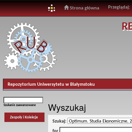
Przeglądaj:
Strona główna
Skip
R
navigation
Repozytorium Uniwersytetu w Białymstoku
Wyszukaj
Szukanie zaawansowane
Zespoły i Kolekcje
Szukaj:
for