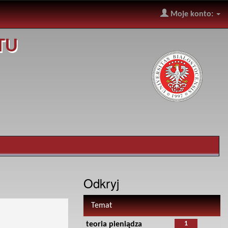
Moje konto:
TU
Odkryj
Temat
1
teoria pieniądza