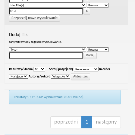
Rozpocznij nowe wyszukiwanie
Dodaj filtr:
Uzyj filtrów aby zagęścić wyszukiwanie.
Rezultaty/Strona
|
Sortuj pozycje wg
In order
Autorzy/rekord
Rezultaty 1-1 z 1 (Czas wyszukiwania: 0.001 sekund).
poprzedni
1
następny