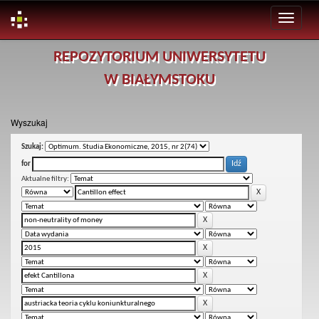
Skip
REPOZYTORIUM UNIWERSYTETU
navigation
W BIAŁYMSTOKU
Wyszukaj
Szukaj:
for
Aktualne filtry: