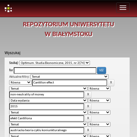
Skip
REPOZYTORIUM UNIWERSYTETU
navigation
W BIAŁYMSTOKU
Wyszukaj
Szukaj:
for
Aktualne filtry: