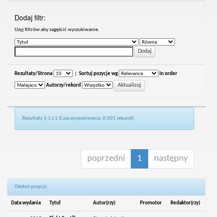
Dodaj filtr:
Uzyj filtrów aby zagęścić wyszukiwanie.
Rezultaty/Strona
|
Sortuj pozycje wg
In order
Autorzy/rekord
Rezultaty 1-1 z 1 (Czas wyszukiwania: 0.001 sekund).
poprzedni
1
następny
Odsłon pozycji:
Data wydania
Tytuł
Autor(rzy)
Promotor
Redaktor(rzy)