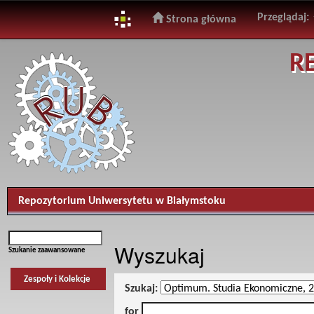
Przeglądaj:
Strona główna
Skip
R
navigation
Repozytorium Uniwersytetu w Białymstoku
Wyszukaj
Szukanie zaawansowane
Zespoły i Kolekcje
Szukaj:
for