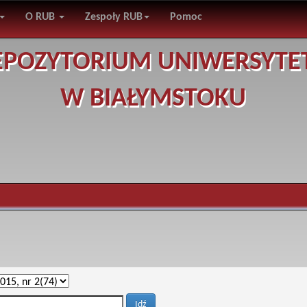
O RUB
Zespoły RUB
Pomoc
EPOZYTORIUM UNIWERSYTE
W BIAŁYMSTOKU