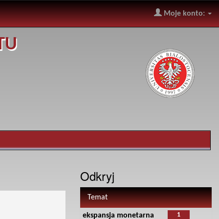
Moje konto:
TU
Odkryj
Temat
1
ekspansja monetarna