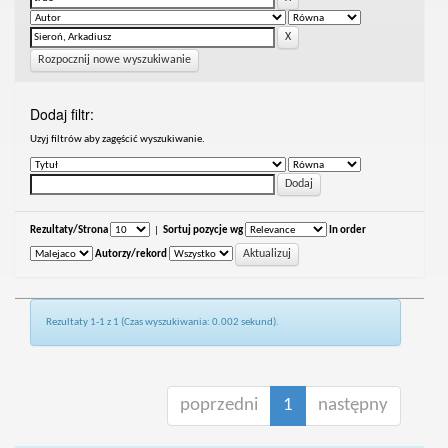
Rozpocznij nowe wyszukiwanie
Dodaj filtr:
Uzyj filtrów aby zagęścić wyszukiwanie.
Rezultaty/Strona
|
Sortuj pozycje wg
In order
Autorzy/rekord
Rezultaty 1-1 z 1 (Czas wyszukiwania: 0.002 sekund).
poprzedni
1
następny