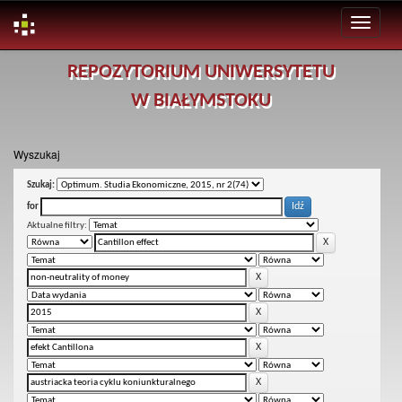
Skip
REPOZYTORIUM UNIWERSYTETU
navigation
W BIAŁYMSTOKU
Wyszukaj
Szukaj:
for
Aktualne filtry: