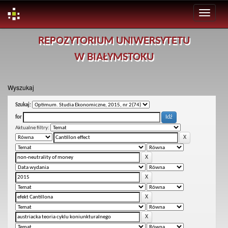
Skip
REPOZYTORIUM UNIWERSYTETU
navigation
W BIAŁYMSTOKU
Wyszukaj
Szukaj:
for
Aktualne filtry: