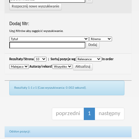
Rozpocznij nowe wyszukiwanie
Dodaj filtr:
Uzyj filtrów aby zagęścić wyszukiwanie.
Rezultaty/Strona
|
Sortuj pozycje wg
In order
Autorzy/rekord
Rezultaty 1-1 z 1 (Czas wyszukiwania: 0.002 sekund).
poprzedni
1
następny
Odsłon pozycji: